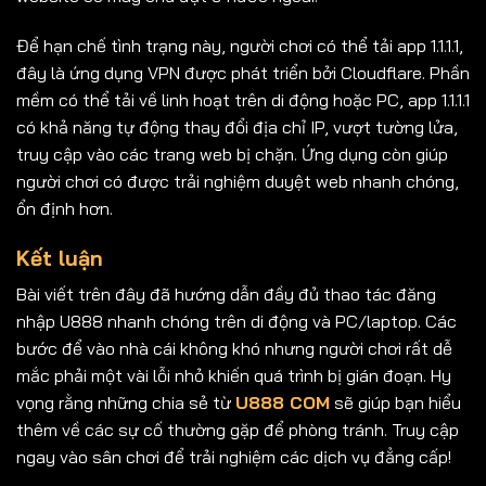
Để hạn chế tình trạng này, người chơi có thể tải app 1.1.1.1,
đây là ứng dụng VPN được phát triển bởi Cloudflare. Phần
mềm có thể tải về linh hoạt trên di động hoặc PC, app 1.1.1.1
có khả năng tự động thay đổi địa chỉ IP, vượt tường lửa,
truy cập vào các trang web bị chặn. Ứng dụng còn giúp
người chơi có được trải nghiệm duyệt web nhanh chóng,
ổn định hơn.
Kết luận
Bài viết trên đây đã hướng dẫn đầy đủ thao tác đăng
nhập U888 nhanh chóng trên di động và PC/laptop. Các
bước để vào nhà cái không khó nhưng người chơi rất dễ
mắc phải một vài lỗi nhỏ khiến quá trình bị gián đoạn. Hy
vọng rằng những chia sẻ từ
U888 COM
sẽ giúp bạn hiểu
thêm về các sự cố thường gặp để phòng tránh. Truy cập
ngay vào sân chơi để trải nghiệm các dịch vụ đẳng cấp!