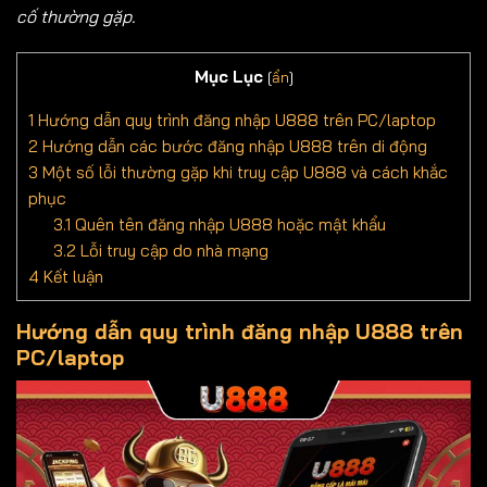
cố thường gặp.
Mục Lục
[
ẩn
]
1
Hướng dẫn quy trình đăng nhập U888 trên PC/laptop
2
Hướng dẫn các bước đăng nhập U888 trên di động
3
Một số lỗi thường gặp khi truy cập U888 và cách khắc
phục
3.1
Quên tên đăng nhập U888 hoặc mật khẩu
3.2
Lỗi truy cập do nhà mạng
4
Kết luận
Hướng dẫn quy trình đăng nhập U888 trên
PC/laptop