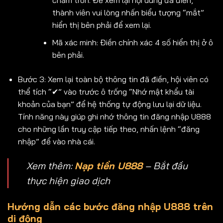
chấm tròn. Để xem lại nội dung đã điền,
thành viên vui lòng nhấn biểu tượng “mắt”
hiển thị bên phải để xem lại.
Mã xác minh: Điền chính xác 4 số hiển thị ở ô
bên phải.
Bước 3: Xem lại toàn bộ thông tin đã điền, hội viên có
thể tích “✔” vào trước ô trống “Nhớ mật khẩu tài
khoản của bạn” để hệ thống tự động lưu lại dữ liệu.
Tính năng này giúp ghi nhớ thông tin đăng nhập U888
cho những lần truy cập tiếp theo, nhấn lệnh “đăng
nhập” để vào nhà cái.
Xem thêm:
Nạp tiền U888
– Bắt đầu
thực hiện giao dịch
Hướng dẫn các bước đăng nhập U888 trên
di động