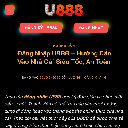
Bỏ
qua
nội
dung
ĐĂNG KÝ +888K
ĐĂNG NHẬP
HƯỚNG DẪN
Đăng Nhập U888 – Hướng Dẫn
Vào Nhà Cái Siêu Tốc, An Toàn
ĐĂNG VÀO
25/05/2026
BỞI
LƯƠNG HOÀNG KHANG
Thao tác
đăng nhập U888
cực kỳ đơn giản và chưa mất
đến 1 phút. Thành viên có thể truy cập sân chơi từ ứng
dụng di động hoặc vào thẳng website chính thức của nhà
cái. Theo dõi bài viết dưới đây của
U888
để được chia sẻ
đầy đủ quy trình thực hiện cùng cách khắc phục các sự