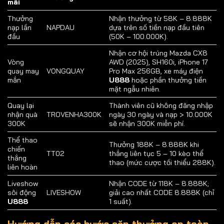
mãi
Thưởng
Nhận thưởng từ 58K – 8.888K
nạp lần
NAPDAU
dựa trên số tiền nạp đầu tiên
đầu
(50K – 100.000K).
Nhận cơ hội trúng Mazda CX8
Vòng
AWD (2025), SH160i, iPhone 17
quay may
VONGQUAY
Pro Max 256GB, xe máy điện
mắn
U888
hoặc phần thưởng tiền
mặt ngẫu nhiên.
Quay lại
Thành viên cũ không đăng nhập
nhận quà
TROVENHA300K
ngày 30 ngày và nạp > 10.000K
300K
sẽ nhận 300K miễn phí.
Thể thao
Thưởng 188K – 8.888K khi
chiến
TT02
thắng liên tục 5 – 10 kèo thể
thắng
thao (mức cược tối thiểu 288K).
liên hoàn
Liveshow
Nhận CODE từ 118K – 8.888K;
sôi động
LIVESHOW
giải cao nhất CODE 8.888K (chỉ
U888
1 suất).
Hướng dẫn các bước săn thưởng an toàn