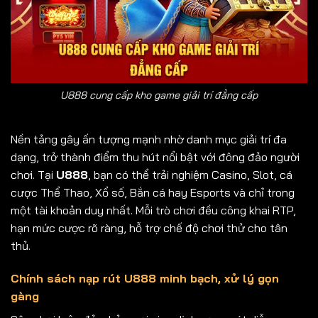
U888 cung cấp kho game giải trí đẳng cấp
Nền tảng gây ấn tượng mạnh nhờ danh mục giải trí đa
dạng, trở thành điểm thu hút nổi bật với đông đảo người
chơi. Tại
U888
, bạn có thể trải nghiệm Casino, Slot, cá
cược Thể Thao, Xổ số, Bắn cá hay Esports và chỉ trong
một tài khoản duy nhất. Mỗi trò chơi đều công khai RTP,
hạn mức cược rõ ràng, hỗ trợ chế độ chơi thử cho tân
thủ.
Chính sách nạp rút U888 minh bạch, xử lý gọn
gàng