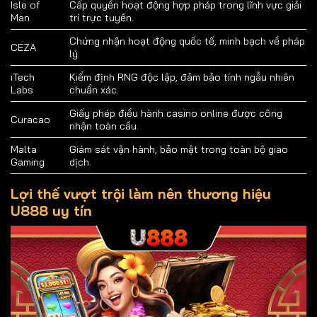
Isle of
Cấp quyền hoạt động hợp pháp trong lĩnh vực giải
Man
trí trực tuyến.
Chứng nhận hoạt động quốc tế, minh bạch về pháp
CEZA
lý.
iTech
Kiểm định RNG độc lập, đảm bảo tính ngẫu nhiên
Labs
chuẩn xác.
Giấy phép điều hành casino online được công
Curacao
nhận toàn cầu.
Malta
Giám sát vận hành, bảo mật trong toàn bộ giao
Gaming
dịch.
Lợi thế vượt trội làm nên thương hiệu
U888 uy tín