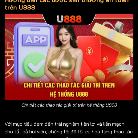
trên U888
Chi tiết các thao tác giải trí trên hệ thống U888
Với mục tiêu đem đến trải nghiệm tiện lợi và liền mạch
cho tất cả hội viên, chúng tôi đã tối ưu hoá từng thao tác