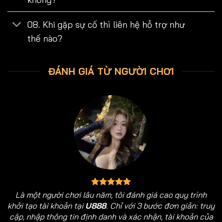
08. Khi gặp sự cố thì liên hệ hỗ trợ như
thế nào?
ĐÁNH GIÁ TỪ NGƯỜI CHƠI
Là một người chơi lâu năm, tôi đánh giá cao quy trình
khởi tạo tài khoản tại
U888
. Chỉ với 3 bước đơn giản: truy
cập, nhập thông tin định danh và xác nhận, tài khoản của