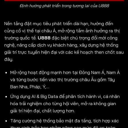
Định hướng phát triển trong tương lai của U888
Nền tảng đặt mục tiêu phát triển dài hạn, hướng đến
củng cố vị thế tại châu Á, mở rộng tầm ảnh hưởng ra thị
trường quốc tế.
U888
đặc biệt chú trọng đổi mới công
nghệ, nâng cấp dịch vụ khách hàng, xây dựng hệ thống
giải trí trực tuyến hiện đại với các kế hoạch then chốt sau
đây.
Mở rộng hoạt động mạnh hơn tại Đông Nam Á, Nam Á
và từng bước tiến vào thị trường châu Âu gồm Tây
Ban Nha, Pháp, Ý,…
Ứng dụng AI & Big Data để phân tích hành vi, cá nhân
hóa trải nghiệm cho từng hội viên, mở ra không gian
giải trí hiện đại, chất lượng hơn.
Tăng cường hệ thống bảo mật đa tầng, tích hợp xác
thực sinh trắc học nhằm nâng cao mức độ an toàn,