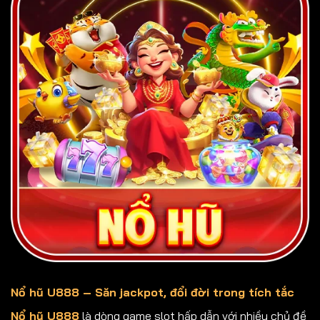
Nổ hũ U888 – Săn jackpot, đổi đời trong tích tắc
Nổ hũ U888
là dòng game slot hấp dẫn với nhiều chủ đề