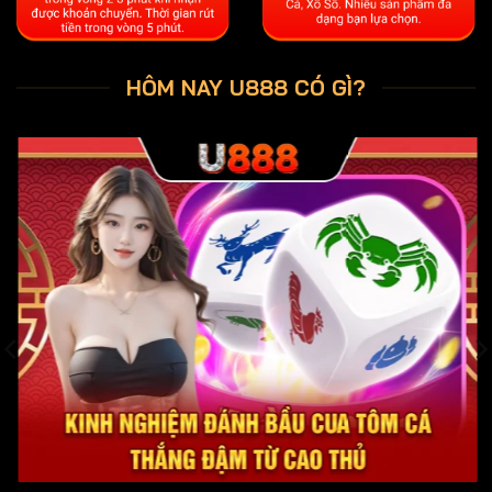
HÔM NAY U888 CÓ GÌ?