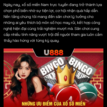
Ngày nay, xổ số miền Nam trực tuyến đang trở thành lựa
chọn phổ biến nhờ sự tiện lợi, cơ hội nhận quà hấp dẫn.
Nền tảng chúng tôi mang đến sân chơi lý tưởng cho
những ai yêu thích bộ môn số học may rủi, kết hợp công
nghệ hiện đại cùng trải nghiệm mượt mà. Sân chơi cung
cấp nhiều tính năng vượt trội để người tham gia luôn cảm
thấy hào hứng với từng kỳ quay.