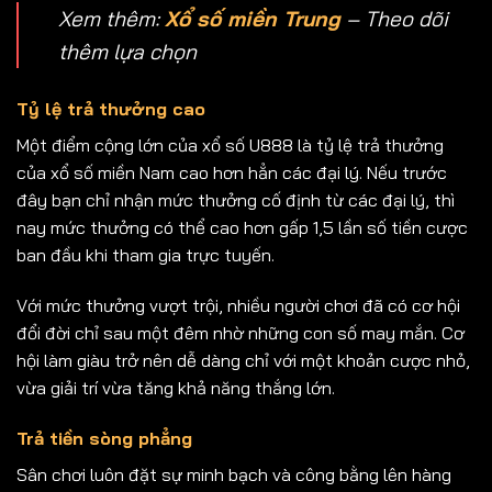
Xem thêm:
Xổ số miền Trung
– Theo dõi
thêm lựa chọn
Tỷ lệ trả thưởng cao
Một điểm cộng lớn của xổ số U888 là tỷ lệ trả thưởng
của xổ số miền Nam cao hơn hẳn các đại lý. Nếu trước
đây bạn chỉ nhận mức thưởng cố định từ các đại lý, thì
nay mức thưởng có thể cao hơn gấp 1,5 lần số tiền cược
ban đầu khi tham gia trực tuyến.
Với mức thưởng vượt trội, nhiều người chơi đã có cơ hội
đổi đời chỉ sau một đêm nhờ những con số may mắn. Cơ
hội làm giàu trở nên dễ dàng chỉ với một khoản cược nhỏ,
vừa giải trí vừa tăng khả năng thắng lớn.
Trả tiền sòng phẳng
Sân chơi luôn đặt sự minh bạch và công bằng lên hàng