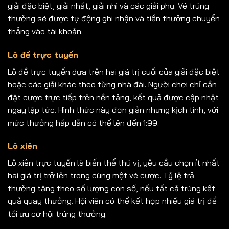
giải đặc biệt, giải nhất, giải nhì và các giải phụ. Vé trúng
thưởng sẽ được tự động ghi nhận và tiền thưởng chuyển
thẳng vào tài khoản.
Lô đề trực tuyến
Lô đề trực tuyến dựa trên hai giá trị cuối của giải đặc biệt
hoặc các giải khác theo từng nhà đài. Người chơi chỉ cần
đặt cược trực tiếp trên nền tảng, kết quả được cập nhật
ngay lập tức. Hình thức này đơn giản nhưng kịch tính, với
mức thưởng hấp dẫn có thể lên đến 1:99.
Lô xiên
Lô xiên trực tuyến là biến thể thú vị, yêu cầu chọn ít nhất
hai giá trị trở lên trong cùng một vé cược. Tỷ lệ trả
thưởng tăng theo số lượng con số, nếu tất cả trùng kết
quả quay thưởng. Hội viên có thể kết hợp nhiều giá trị để
tối ưu cơ hội trúng thưởng.