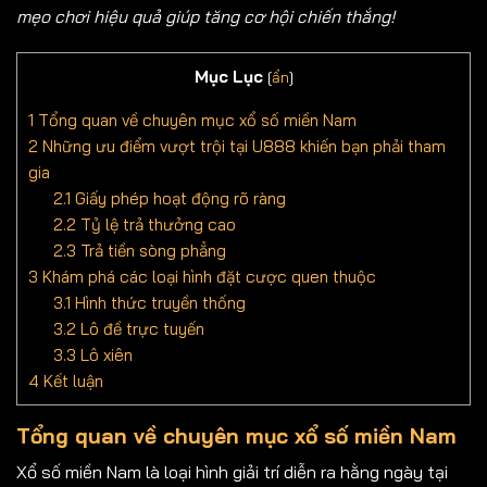
mẹo chơi hiệu quả giúp tăng cơ hội chiến thắng!
Mục Lục
[
ẩn
]
1
Tổng quan về chuyên mục xổ số miền Nam
2
Những ưu điểm vượt trội tại U888 khiến bạn phải tham
gia
2.1
Giấy phép hoạt động rõ ràng
2.2
Tỷ lệ trả thưởng cao
2.3
Trả tiền sòng phẳng
3
Khám phá các loại hình đặt cược quen thuộc
3.1
Hình thức truyền thống
3.2
Lô đề trực tuyến
3.3
Lô xiên
4
Kết luận
Tổng quan về chuyên mục xổ số miền Nam
Xổ số miền Nam là loại hình giải trí diễn ra hằng ngày tại