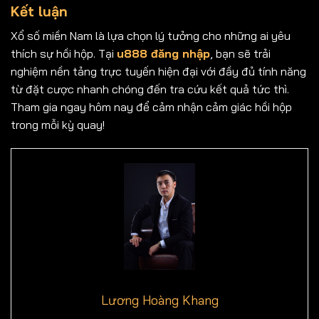
Kết luận
Xổ số miền Nam là lựa chọn lý tưởng cho những ai yêu
thích sự hồi hộp. Tại
u888 đăng nhập
, bạn sẽ trải
nghiệm nền tảng trực tuyến hiện đại với đầy đủ tính năng
từ đặt cược nhanh chóng đến tra cứu kết quả tức thì.
Tham gia ngay hôm nay để cảm nhận cảm giác hồi hộp
trong mỗi kỳ quay!
Lương Hoàng Khang