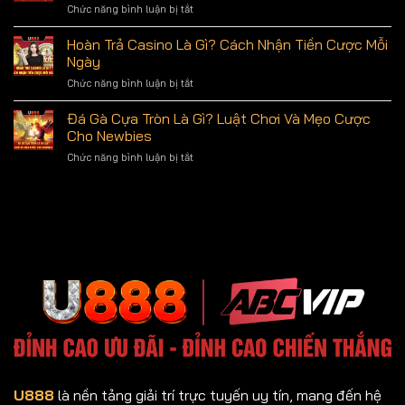
ở
Chức năng bình luận bị tắt
Bí
Đám
Tải
Quyết
Tại
App
Hoàn Trả Casino Là Gì? Cách Nhận Tiền Cược Mỗi
Bắt
U888
U888
Cầu
Ngày
–
Thắng
ở
Chức năng bình luận bị tắt
5
Lớn
Hoàn
Bước
2026
Trả
Đá Gà Cựa Tròn Là Gì? Luật Chơi Và Mẹo Cược
Thiết
Casino
Lập
Cho Newbies
Là
Ứng
ở
Chức năng bình luận bị tắt
Gì?
Dụng,
Đá
Cách
Chơi
Gà
Nhận
Game
Cựa
Tiền
Mượt
Tròn
Cược
Mà
Là
Mỗi
Gì?
Ngày
Luật
Chơi
Và
Mẹo
Cược
Cho
Newbies
U888
là nền tảng giải trí trực tuyến uy tín, mang đến hệ