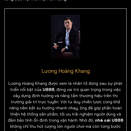
Lương Hoàng Khang
Lương Hoàng Khang được xem là nhân tố đứng sau sự phát
triển nổi bật của
U888
, đóng vai trò quan trọng trong việc
xây dựng định hướng và nâng tầm thương hiệu trên thị
trường giải trí trực tuyến. Với tư duy chiến lược cùng khả
năng nắm bắt xu hướng nhanh nhạy, ông đã góp phần hoàn
thiện hệ thống sản phẩm, tối ưu trải nghiệm người dùng và
đảm bảo tính ổn định trong vận hành. Nhờ đó,
nhà cái U888
không chỉ thu hút lượng lớn người chơi mà còn từng bước