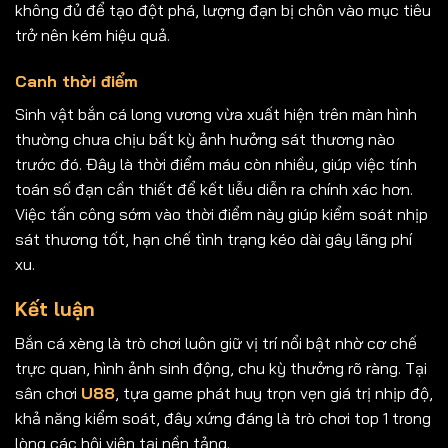
không đủ để tạo đột phá, lượng đạn bị chôn vào mục tiêu
trở nên kém hiệu quả.
Canh thời điểm
Sinh vật bắn cá long vương vừa xuất hiện trên màn hình
thường chưa chịu bất kỳ ảnh hưởng sát thương nào
trước đó. Đây là thời điểm máu còn nhiều, giúp việc tính
toán số đạn cần thiết để kết liễu diễn ra chính xác hơn.
Việc tấn công sớm vào thời điểm này giúp kiểm soát nhịp
sát thương tốt, hạn chế tình trạng kéo dài gây lãng phí
xu.
Kết luận
Bắn cá xèng là trò chơi luôn giữ vị trí nổi bật nhờ cơ chế
trực quan, hình ảnh sinh động, chu kỳ thưởng rõ ràng. Tại
sân chơi
U88
, tựa game phát huy trọn vẹn giá trị nhịp độ,
khả năng kiểm soát, đây xứng đáng là trò chơi top 1 trong
lòng các hội viên tại nền tảng.