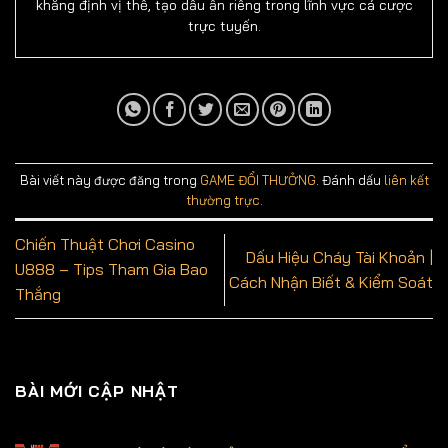
khẳng định vị thế, tạo dấu ấn riêng trong lĩnh vực cá cược
trực tuyến.
Bài viết này được đăng trong
GAME ĐỔI THƯỞNG
. Đánh dấu
liên kết
thường trực
.
Chiến Thuật Chơi Casino
Dấu Hiệu Cháy Tài Khoản |
U888 – Tips Tham Gia Bao
Cách Nhận Biết & Kiểm Soát
Thắng
BÀI MỚI CẬP NHẬT