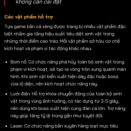
không cần cài đặt
Các vật phẩm hỗ trợ
Tựa game bắn cá xèng được trang bị nhiều vật phẩm đặc
biệt nhằm gia tăng hiệu suất tiêu diệt sinh vật trong
những thời điểm cao trào. Mỗi vật phẩm sở hữu cơ chế
kích hoạt và phạm vi tác động khác nhau:
Bom nổ: Có chức năng phá hủy toàn bộ sinh vật trong
phạm vi kích hoạt, sẽ tạo ra vòng tròn xung quanh màn
hình. Khi sinh vật biển xuất hiện dày đặc hoặc boss
vừa lộ diện, nên kích hoạt chức năng này.
Lưới điện: Hỗ trợ khóa chuyển động của toàn bộ sinh
vật trong vùng ảnh hưởng, có tác dụng từ 3-5 giây,
nên dùng khi boss xuất hiện cùng đàn cá lớn. Trợ năng
này giúp tăng tỷ lệ trúng gần như tuyệt đối.
Laser: Có chức năng bắn xuyên hàng loạt mục tiêu