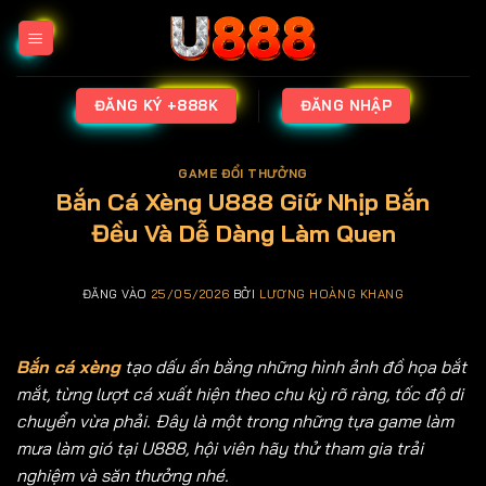
Bỏ
qua
nội
dung
ĐĂNG KÝ +888K
ĐĂNG NHẬP
GAME ĐỔI THƯỞNG
Bắn Cá Xèng U888 Giữ Nhịp Bắn
Đều Và Dễ Dàng Làm Quen
ĐĂNG VÀO
25/05/2026
BỞI
LƯƠNG HOÀNG KHANG
Bắn cá xèng
tạo dấu ấn bằng những hình ảnh đồ họa bắt
mắt, từng lượt cá xuất hiện theo chu kỳ rõ ràng, tốc độ di
chuyển vừa phải. Đây là một trong những tựa game làm
mưa làm gió tại U888, hội viên hãy thử tham gia trải
nghiệm và săn thưởng nhé.