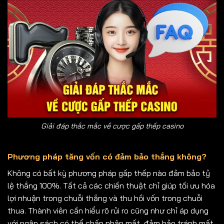
Giải đáp thắc mắc về cược gấp thếp casino
Phương pháp tăng vốn có đảm bảo thắng không?
Không có bất kỳ phương pháp gấp thếp nào đảm bảo tỷ
lệ thắng 100%. Tất cả các chiến thuật chỉ giúp tối ưu hóa
lợi nhuận trong chuỗi thắng và thu hồi vốn trong chuỗi
thua. Thành viên cần hiểu rõ rủi ro cũng như chỉ áp dụng
với ngân sách có thể chấp nhận mất, đảm bảo tránh mất