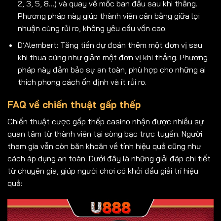
2, 3, 5, 8…) và quay về mốc ban đầu sau khi thắng.
Phương pháp này giúp thành viên cân bằng giữa lợi
nhuận cùng rủi ro, không yêu cầu vốn cao.
D’Alembert: Tăng tiền dự đoán thêm một đơn vị sau
khi thua cũng như giảm một đơn vị khi thắng. Phương
pháp này đảm bảo sự an toàn, phù hợp cho những ai
thích phong cách ổn định và ít rủi ro.
FAQ về chiến thuật gấp thếp
Chiến thuật cược gấp thếp casino nhận được nhiều sự
quan tâm từ thành viên tại sòng bạc trực tuyến. Người
tham gia vẫn còn băn khoăn về tính hiệu quả cũng như
cách áp dụng an toàn. Dưới đây là những giải đáp chi tiết
từ chuyên gia, giúp người chơi có khởi đầu giải trí hiệu
quả: