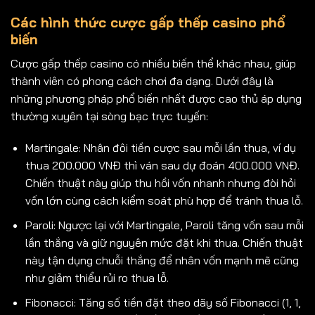
Các hình thức cược gấp thếp casino phổ
biến
Cược gấp thếp casino có nhiều biến thể khác nhau, giúp
thành viên có phong cách chơi đa dạng. Dưới đây là
những phương pháp phổ biến nhất được cao thủ áp dụng
thường xuyên tại sòng bạc trực tuyến:
Martingale: Nhân đôi tiền cược sau mỗi lần thua, ví dụ
thua 200.000 VNĐ thì ván sau dự đoán 400.000 VNĐ.
Chiến thuật này giúp thu hồi vốn nhanh nhưng đòi hỏi
vốn lớn cùng cách kiểm soát phù hợp để tránh thua lỗ.
Paroli: Ngược lại với Martingale, Paroli tăng vốn sau mỗi
lần thắng và giữ nguyên mức đặt khi thua. Chiến thuật
này tận dụng chuỗi thắng để nhân vốn mạnh mẽ cũng
như giảm thiểu rủi ro thua lỗ.
Fibonacci: Tăng số tiền đặt theo dãy số Fibonacci (1, 1,