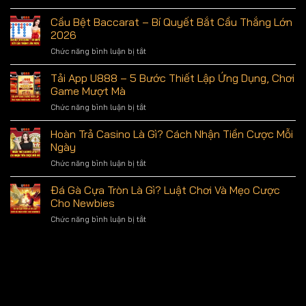
Nổ
Kênh
Cao
Hũ
Cầu Bệt Baccarat – Bí Quyết Bắt Cầu Thắng Lớn
Quay
Thủ
B52
Chuẩn,
2026
–
Cơ
ở
Chức năng bình luận bị tắt
Thiên
Hội
Cầu
Đường
Trúng
Bệt
Tải App U888 – 5 Bước Thiết Lập Ứng Dụng, Chơi
Đổi
Giải
Baccarat
Thưởng
Game Mượt Mà
Lớn
–
Đình
ở
Chức năng bình luận bị tắt
Bí
Đám
Tải
Quyết
Tại
App
Hoàn Trả Casino Là Gì? Cách Nhận Tiền Cược Mỗi
Bắt
U888
U888
Cầu
Ngày
–
Thắng
ở
Chức năng bình luận bị tắt
5
Lớn
Hoàn
Bước
2026
Trả
Đá Gà Cựa Tròn Là Gì? Luật Chơi Và Mẹo Cược
Thiết
Casino
Lập
Cho Newbies
Là
Ứng
ở
Chức năng bình luận bị tắt
Gì?
Dụng,
Đá
Cách
Chơi
Gà
Nhận
Game
Cựa
Tiền
Mượt
Tròn
Cược
Mà
Là
Mỗi
Gì?
Ngày
Luật