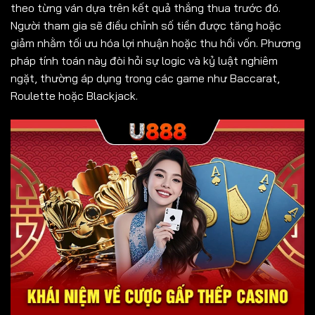
theo từng ván dựa trên kết quả thắng thua trước đó.
Người tham gia sẽ điều chỉnh số tiền được tăng hoặc
giảm nhằm tối ưu hóa lợi nhuận hoặc thu hồi vốn. Phương
pháp tính toán này đòi hỏi sự logic và kỷ luật nghiêm
ngặt, thường áp dụng trong các game như Baccarat,
Roulette hoặc Blackjack.