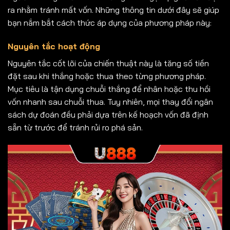
ra nhằm tránh mất vốn. Những thông tin dưới đây sẽ giúp
bạn nắm bắt cách thức áp dụng của phương pháp này:
Nguyên tắc hoạt động
Nguyên tắc cốt lõi của chiến thuật này là tăng số tiền
đặt sau khi thắng hoặc thua theo từng phương pháp.
Mục tiêu là tận dụng chuỗi thắng để nhân hoặc thu hồi
vốn nhanh sau chuỗi thua. Tuy nhiên, mọi thay đổi ngân
sách dự đoán đều phải dựa trên kế hoạch vốn đã định
sẵn từ trước để tránh rủi ro phá sản.