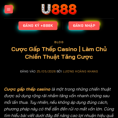
Bỏ
qua
nội
dung
ĐĂNG KÝ +888K
ĐĂNG NHẬP
BLOG
Cược Gấp Thếp Casino | Làm Chủ
Chiến Thuật Tăng Cược
ĐĂNG VÀO
25/05/2026
BỞI
LƯƠNG HOÀNG KHANG
Cược gấp thếp casino
là một trong những chiến thuật
được sử dụng rộng rãi nhằm tăng vốn nhanh chóng sau
mỗi lần thua. Tuy nhiên, nếu không áp dụng đúng cách,
phương pháp này có thể dẫn đến rủi ro mất vốn lớn. Cùng
tìm hiểu bài viết dưới đây để nâng cao lợi nhuận hiệu quả