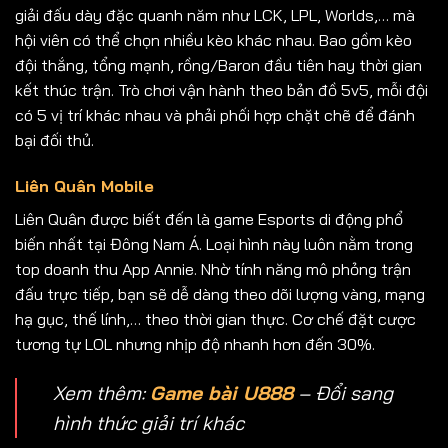
giải đấu dày đặc quanh năm như LCK, LPL, Worlds,… mà
hội viên có thể chọn nhiều kèo khác nhau. Bao gồm kèo
đội thắng, tổng mạnh, rồng/Baron đầu tiên hay thời gian
kết thúc trận. Trò chơi vận hành theo bản đồ 5v5, mỗi đội
có 5 vị trí khác nhau và phải phối hợp chặt chẽ để đánh
bại đối thủ.
Liên Quân Mobile
Liên Quân được biết đến là game Esports di động phổ
biến nhất tại Đông Nam Á. Loại hình này luôn nằm trong
top doanh thu App Annie. Nhờ tính năng mô phỏng trận
đấu trực tiếp, bạn sẽ dễ dàng theo dõi lượng vàng, mạng
hạ gục, thế lính,… theo thời gian thực. Cơ chế đặt cược
tương tự LOL nhưng nhịp độ nhanh hơn đến 30%.
Xem thêm:
Game bài U888
– Đổi sang
hình thức giải trí khác