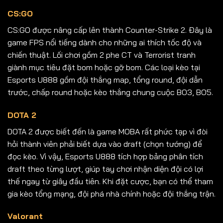
CS:GO
CS:GO được nâng cấp lên thành Counter-Strike 2. Đây là
game FPS nổi tiếng dành cho những ai thích tốc độ và
chiến thuật. Lối chơi gồm 2 phe CT và Terrorist tranh
giành mục tiêu đặt bom hoặc gỡ bom. Các loại kèo tại
Esports U888 gồm đội thắng map, tổng round, đội dẫn
trước, chấp round hoặc kèo thắng chung cuộc BO3, BO5.
DOTA 2
DOTA 2 được biết đến là game MOBA rất phức tạp vì đòi
hỏi thành viên phải biết dựa vào draft (chọn tướng) để
đọc kèo. Vì vậy, Esports U888 tích hợp bảng phân tích
draft theo từng lượt, giúp tay chơi nhận diện đội có lợi
thế ngay từ giây đầu tiên. Khi đặt cược, bạn có thể tham
gia kèo tổng mạng, đội phá nhà chính hoặc đội thắng trận.
Valorant