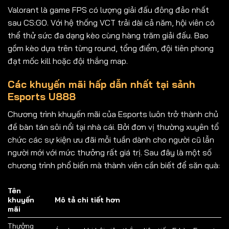
Valorant là game FPS có lượng giải đấu đông đảo nhất
sau CS:GO. Với hệ thống VCT trải dài cả năm, hội viên có
thể thử sức đa dạng kèo cùng hàng trăm giải đấu. Bao
gồm kèo dựa trên từng round, tổng điểm, đội tiên phong
đạt mốc kill hoặc đội thắng map.
Các khuyến mãi hấp dẫn nhất tại sảnh
Esports U888
Chương trình khuyến mãi của Esports luôn trở thành chủ
đề bàn tán sôi nổi tại nhà cái. Bởi đơn vị thường xuyên tổ
chức các sự kiện ưu đãi mỗi tuần dành cho người cũ lẫn
người mới với mức thưởng rất giá trị. Sau đây là một số
chương trình phổ biến mà thành viên cần biết để săn quà:
Tên
khuyến
Mô tả chi tiết hơn
mãi
Thưởng