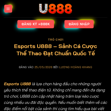
Bỏ
qua
nội
dung
ĐĂNG KÝ +888K
ĐĂNG NHẬP
TRÒ CHƠI
Esports U888 – Sảnh Cá Cược
Thể Thao Đạt Chuẩn Quốc Tế
ĐĂNG VÀO
25/05/2026
BỞI
LƯƠNG HOÀNG KHANG
Esports U888
là lựa chọn hàng đầu cho những người
yêu thích thể thao điện tử. Không chỉ mang đến đa dạng
trò chơi, U888 còn cập nhật hàng trăm loại kèo cược
cùng nhiều ưu đãi độc quyền. Nếu muốn biết thêm về các
đặc điểm nổi bật của sảnh thì cùng tìm hiểu qua bài viết