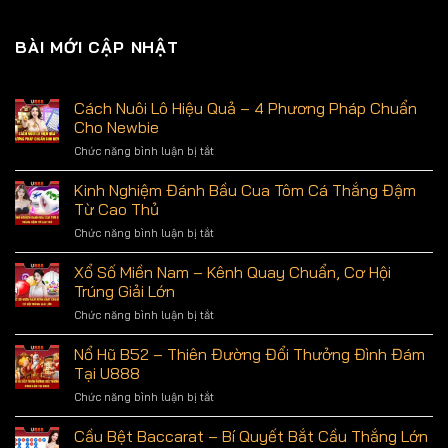
BÀI MỚI CẬP NHẬT
Cách Nuôi Lô Hiệu Quả – 4 Phương Pháp Chuẩn
Cho Newbie
ở
Chức năng bình luận bị tắt
Cách
Nuôi
Kinh Nghiệm Đánh Bầu Cua Tôm Cá Thắng Đậm
Lô
Từ Cao Thủ
Hiệu
ở
Chức năng bình luận bị tắt
Quả
Kinh
–
Nghiệm
Xổ Số Miền Nam – Kênh Quay Chuẩn, Cơ Hội
4
Đánh
Phương
Trúng Giải Lớn
Bầu
Pháp
ở
Chức năng bình luận bị tắt
Cua
Chuẩn
Xổ
Tôm
Cho
Số
Nổ Hũ B52 – Thiên Đường Đổi Thưởng Đình Đám
Cá
Newbie
Miền
Thắng
Tại U888
Nam
Đậm
ở
Chức năng bình luận bị tắt
–
Từ
Nổ
Kênh
Cao
Hũ
Cầu Bệt Baccarat – Bí Quyết Bắt Cầu Thắng Lớn
Quay
Thủ
B52