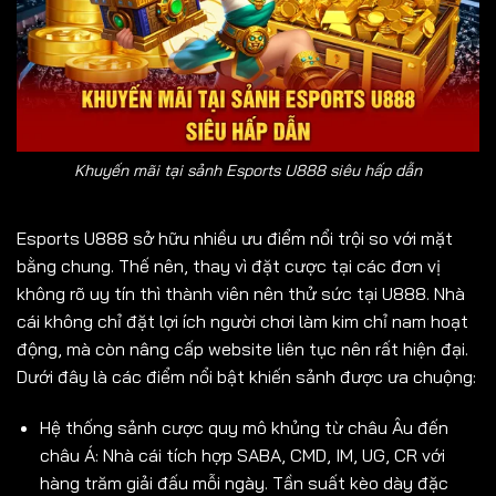
Khuyến mãi tại sảnh Esports U888 siêu hấp dẫn
Esports U888 sở hữu nhiều ưu điểm nổi trội so với mặt
bằng chung. Thế nên, thay vì đặt cược tại các đơn vị
không rõ uy tín thì thành viên nên thử sức tại U888. Nhà
cái không chỉ đặt lợi ích người chơi làm kim chỉ nam hoạt
động, mà còn nâng cấp website liên tục nên rất hiện đại.
Dưới đây là các điểm nổi bật khiến sảnh được ưa chuộng:
Hệ thống sảnh cược quy mô khủng từ châu Âu đến
châu Á: Nhà cái tích hợp SABA, CMD, IM, UG, CR với
hàng trăm giải đấu mỗi ngày. Tần suất kèo dày đặc