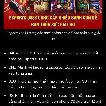
Esports U888 cung cấp nhiều sảnh con để bạn thỏa sức giải
trí
SABA: Hơn 100+ trận đấu mỗi ngày với tỷ lệ cược tốt
nhất tại Esports U888.
CMD: Mạnh về kèo rung Esports, tốc độ cập nhật chính
xác từng giây.
SBO: Thương hiệu thể thao châu Á với hơn 30+ trận
đấu từ bóng đá, bóng rổ đến thể thao ảo.
UG: Hệ thống dự đoán kết quả các trận thể thao ảo
bằng phần mềm AI, phân tích phong độ dựa trên 12 chỉ