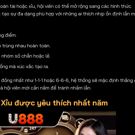
oán tài hoặc xỉu, hội viên có thể mở rộng sang các hình thức
 tạo sự đa dạng phù hợp với những ai thích nhịp ổn định lẫn 
ng điểm.
n trùng nhau hoàn toàn.
 nhóm số chẵn hoặc lẻ.
ổng mà xúc xắc tạo ra.
a đồng nhất như 1-1-1 hoặc 6-6-6, hệ thống sẽ mặc định thắng
 mà hội viên mới cần nắm để tránh nhầm lẫn.
 Xỉu được yêu thích nhất năm