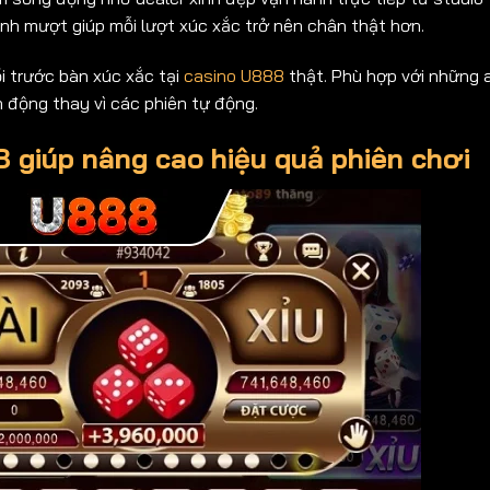
ảnh mượt giúp mỗi lượt xúc xắc trở nên chân thật hơn.
i trước bàn xúc xắc tại
casino U888
thật. Phù hợp với những a
h động thay vì các phiên tự động.
8 giúp nâng cao hiệu quả phiên chơi