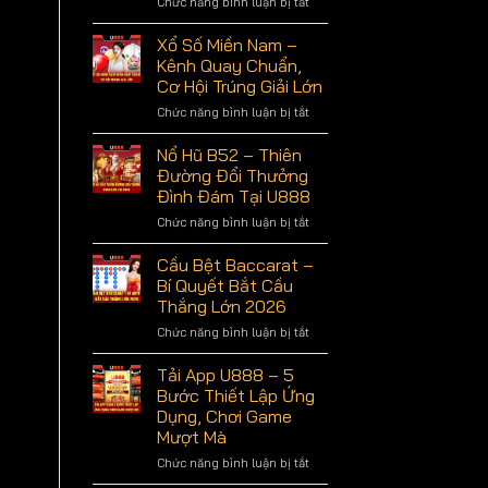
ở
Chức năng bình luận bị tắt
Phương
Kinh
Pháp
Nghiệm
Xổ Số Miền Nam –
Chuẩn
Đánh
Kênh Quay Chuẩn,
Cho
Bầu
Cơ Hội Trúng Giải Lớn
Newbie
Cua
ở
Chức năng bình luận bị tắt
Tôm
Xổ
Cá
Số
Thắng
Nổ Hũ B52 – Thiên
Miền
Đậm
Đường Đổi Thưởng
Nam
Từ
Đình Đám Tại U888
–
Cao
ở
Chức năng bình luận bị tắt
Kênh
Thủ
Nổ
Quay
Hũ
Chuẩn,
Cầu Bệt Baccarat –
B52
Cơ
Bí Quyết Bắt Cầu
–
Hội
Thắng Lớn 2026
Thiên
Trúng
ở
Chức năng bình luận bị tắt
Đường
Giải
Cầu
Đổi
Lớn
Bệt
Thưởng
Tải App U888 – 5
Baccarat
Đình
Bước Thiết Lập Ứng
–
Đám
Dụng, Chơi Game
Bí
Tại
Mượt Mà
Quyết
U888
Bắt
ở
Chức năng bình luận bị tắt
Cầu
Tải