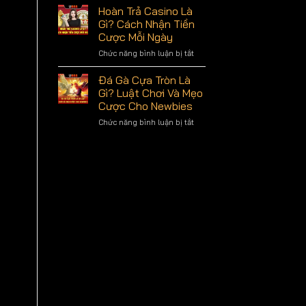
Thắng
App
Hoàn Trả Casino Là
Lớn
U888
Gì? Cách Nhận Tiền
2026
–
Cược Mỗi Ngày
5
ở
Chức năng bình luận bị tắt
Bước
Hoàn
Thiết
Trả
Lập
Đá Gà Cựa Tròn Là
Casino
Ứng
Gì? Luật Chơi Và Mẹo
Là
Dụng,
Cược Cho Newbies
Gì?
Chơi
ở
Chức năng bình luận bị tắt
Cách
Game
Đá
Nhận
Mượt
Gà
Tiền
Mà
Cựa
Cược
Tròn
Mỗi
Là
Ngày
Gì?
Luật
Chơi
Và
Mẹo
Cược
Cho
Newbies