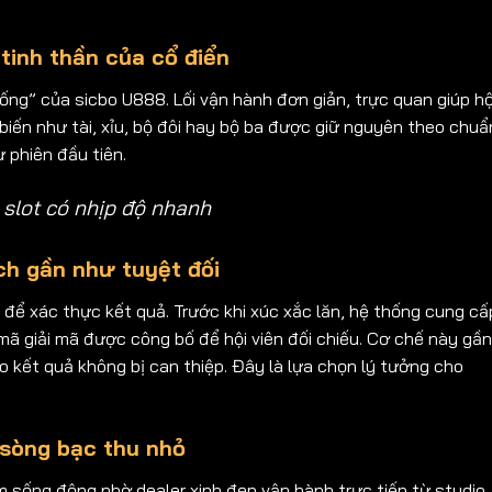
.
tinh thần của cổ điển
ng” của sicbo U888. Lối vận hành đơn giản, trực quan giúp hộ
iến như tài, xỉu, bộ đôi hay bộ ba được giữ nguyên theo chuẩ
 phiên đầu tiên.
slot có nhịp độ nhanh
ch gần như tuyệt đối
ể xác thực kết quả. Trước khi xúc xắc lăn, hệ thống cung cấ
mã giải mã được công bố để hội viên đối chiếu. Cơ chế này gần
o kết quả không bị can thiệp. Đây là lựa chọn lý tưởng cho
 sòng bạc thu nhỏ
m sống động nhờ dealer xinh đẹp vận hành trực tiếp từ studio