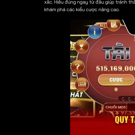
xắc. Hiểu đúng ngay từ đầu giúp tránh t
khám phá các kiểu cược nâng cao.