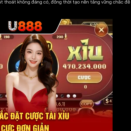
hất thoát không đáng có, đồng thời tạo nền tảng vững chắc để