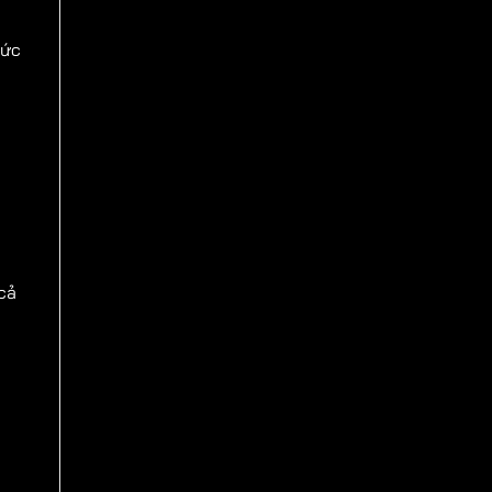
mức
 cả