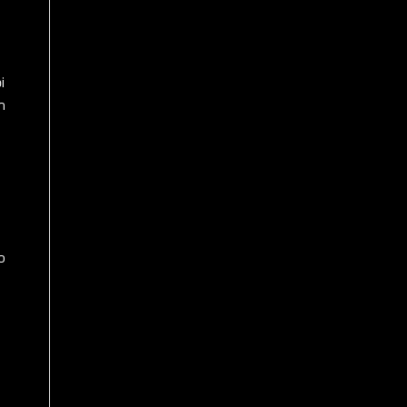
i
n
p