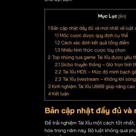
Mục Lục
[
ẩn
]
1
Bản cập nhật đầy đủ và mới nhất về luật c
1.1
Mốc cược được quy định cụ thể
1.2
Cách xác định kết quả tổng điểm
1.3
Nhiều hình thức cược tùy chọn
2
Top những tựa game Tài Xỉu được yêu t
2.1
Sicbo truyền thống – Giữ trọn tinh t
2.2
Tài Xỉu MD5 – Mức độ minh bạch gầ
2.3
Tài Xỉu livestream – Không khí sòng
3
Kinh nghiệm Tài Xỉu U888 giúp nâng cao 
4
Kết luận
Bản cập nhật đầy đủ và m
Để trải nghiệm Tài Xỉu một cách tốt nhất
hóa trong năm nay. Bộ luật không quá phứ